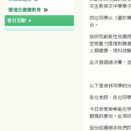
天主教英文中學學
環境及健康教育
天主教教區中學聯校運動會
特殊教育需要支援資源
有用連結
其他學習經歷組
宗教組
四位同學以《基於
昔日活動
特別計劃
學生會
道德及公民教育組
環境及學生健康組
大學聯合招生辦法
合。
四社
有用連結(宗教)
陽光計劃
SEE Programme
學友社
該研究創新性地選用
中六級台灣交流團
天主教聖言會
空微重力環境對胰
人類健康、用科技
輔仁及彩天互訪計劃
聖家堂區
此次晉級總決賽，
中國農村生活體驗團
梵蒂岡
彩天迎奧運
公教報
共創成長路
香港天主教社會傳播處
以下是卓林同學的
QEF
各位老師、各位同
其他資助
今日非常榮幸能在早
銀獎的喜悅。此項
新加坡文化交流團
這份成績絕非我們