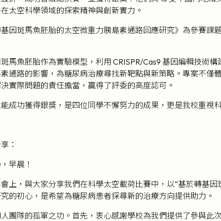
子在太空科學領域的探索精神與創新實力。
轉基因斑馬魚胚胎的太空微重力胰島素通路回應研究》為參賽課
斑馬魚胚胎作為實驗模型，利用 CRISPR/Cas9 基因編輯
島素通路的影響，為糖尿病治療尋找新靶點與新策略。專案不僅
解決實際問題的責任擔當，贏得了評委的高度認可。
並能成功獲得銀獎，是四位同學不懈努力的成果，更是我校重視
分享：
學，早晨！
會上，與大家分享我們在科學太空載荷比賽中，以“基於轉基因
研究的初心，是希望為糖尿病患者探尋新的治療方向提供助力。
四人團隊的孤軍之功。首先，衷心感謝學校為我們提供了參與此