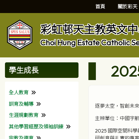
首頁
關於彩天
彩虹邨天主教英文中
Choi Hung Estate Catholic S
20
學生成長
全人教育
訓育及輔導
理念
逐夢太空，智創未來
生涯規劃教育
校園生活
訓育組
主辨單位：中國宇
其他學習經歷及領袖訓練
班級經營
輔導組
生涯規劃組
2025 國際空間
宗教及德育
關愛校園計劃
本校社工
獎助學金
課外活動
研創意與扎實的專案