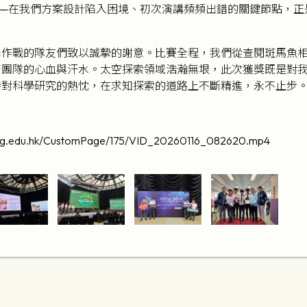
——在我們方案設計陷入困境、初次演講頻頻出錯的關鍵節點，正
。
肩作戰的隊友們致以誠摯的謝意。比賽全程，我們從查閱斑馬魚
著團隊的心血與汗水。太空探索領域浩瀚無垠，此次獲獎既是對
持對科學研究的熱忱，在求知探索的道路上不斷精進，永不止步
ung.edu.hk/CustomPage/175/VID_20260116_082620.mp4