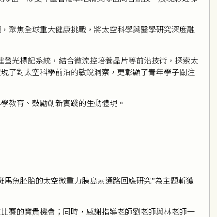
題，聚焦全球重大健康挑戰，將太空科學與醫學研究深度融
技術構建螢光標記系統，結合微流控培養晶片等前沿技術，探索太
體現了對太空科學前沿的敏銳洞察，更彰顯了青年學子關注
科學教育、鼓勵創新實踐的生動體現。
斑馬魚胚胎的太空微重力胰島素通路回應研究”為主題斬獲
次比賽的寶貴機會；同時，感謝指導老師劉老師與林老師一