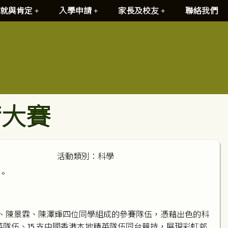
就與肯定
入學申請
家長及校友
聯絡我們
荷大賽
活動類別：科學
。
維、陳景霖、陳澤輝四位同學組成的參賽隊伍，憑藉出色的科
英隊伍、15 支中國香港本地精英隊伍同台競技，展現彩虹邨