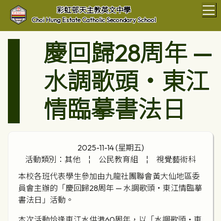
T
彩虹邨天主教英文中學
Choi Hung Estate Catholic Secondary School
慶回歸28周年 —
水調歌頭・東江
情臨摹書法日
2025-11-14 (星期五)
活動類別：其他
¦
公民教育組
¦
視覺藝術科
本校各班代表學生參加由九龍社團聯會黃大仙地區委
員會主辦的「慶回歸28周年 — 水調歌頭・東江情臨摹
書法日」活動。
本次活動恰逢東江水供港60周年，以「水調歌頭・東