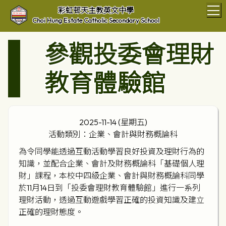
T
彩虹邨天主教英文中學
Choi Hung Estate Catholic Secondary School
參觀投委會理財
教育體驗館
2025-11-14 (星期五)
活動類別：企業、會計與財務概論科
為令同學能透過互動活動學習良好投資及理財行為的
知識，並配合企業、會計及財務概論科「基礎個人理
財」課程，本校中四級企業、會計與財務概論科同學
於11月14日到「投委會理財教育體驗館」進行一系列
理財活動，透過互動遊戲學習正確的投資知識及建立
正確的理財態度。