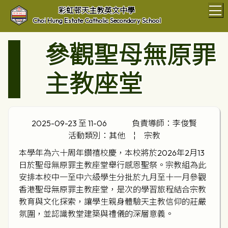
T
彩虹邨天主教英文中學
Choi Hung Estate Catholic Secondary School
參觀聖母無原罪
主教座堂
2025-09-23 至 11-06
負責導師：李俊賢
活動類別：其他
¦
宗教
本學年為六十周年鑽禧校慶，本校將於2026年2月13
日於聖母無原罪主教座堂舉行感恩聖祭。宗教組為此
安排本校中一至中六級學生分批於九月至十一月參觀
香港聖母無原罪主教座堂，是次的學習旅程結合宗教
教育與文化探索，讓學生親身體驗天主教信仰的莊嚴
氛圍，並認識教堂建築與禮儀的深層意義。