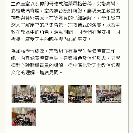
主教座堂以宏偉的哥德式建築風格著稱，尖塔高聳、
彩繪玻璃絢麗，堂內祭台設計精緻，展現天主教堂的
神聖與藝術美感。在導賞員的仔細講解下，學生從中
深入了解座堂的歷史背景、宗教儀式的演變，以及主
教在教區中的角色。活動期間，同學們亦獲安排一同
祈禱，感受天主的臨在與內心的平安。
為加強學習成效，宗教組亦有為學生預備導賞工作
紙，內容涵蓋導賞重點、建築特色及信仰反思，同學
須耐心聆聽導賞員的講解，從中深化對天主教信仰與
文化的理解，增廣見聞。
中二級學
中五級學
中四級學
主教座堂
生於主教
生正在參
生於祭台
導賞員向
座堂祭台
觀主教座
後方聆聽
中一級學
前合照留
堂聖水池
講解
生介紹主
彩天學生
念
教座堂歷
參觀主教