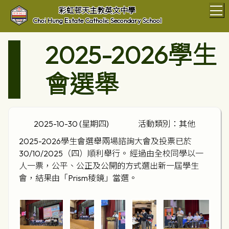
T
彩虹邨天主教英文中學
Choi Hung Estate Catholic Secondary School
2025-2026學生
會選舉
2025-10-30 (星期四)
活動類別：其他
2025-2026學生會選舉兩場諮詢大會及投票已於
30/10/2025（四）順利舉行。 經過由全校同學以一
人一票，公平、公正及公開的方式選出新一屆學生
會，結果由「Prism稜鏡」當選。