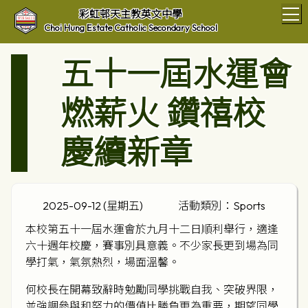
T
彩虹邨天主教英文中學
Choi Hung Estate Catholic Secondary School
五十一屆水運會
燃薪火 鑽禧校
慶續新章
2025-09-12 (星期五)
活動類別：Sports
本校第五十一屆水運會於九月十二日順利舉行，適逢
六十週年校慶，賽事別具意義。不少家長更到場為同
學打氣，氣氛熱烈，場面溫馨。
何校長在開幕致辭時勉勵同學挑戰自我、突破界限，
並強調參與和努力的價值比勝負更為重要，期望同學