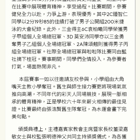
在比賽中展現體育精神，享受過程。比賽期間，參賽
健兒全力以赴，力爭上游，表現優秀。其中2C鍾智仁
同學以2分19秒85的佳績打破了男子公開組200米捷
泳的大會紀錄。此外，三金得主6C袁柏曦同學榮獲男
子甲組個人全場總冠軍、3D 莫安沛同學亦以三金勇
奪男子乙組個人全場總冠軍、2A陳頌翹則獲得男子丙
組全場總冠軍。社際全場總冠軍與啦啦隊比賽同由藍
社摘下桂冠。賽事期間，同學們全情投入，為參賽者
打氣，場面熱鬧非凡。
本屆賽事一如以往邀請友校參與，小學組由大角
嘴天主教小學奪冠。舊生與師生接力賽更將現場氣氛
推向高潮，不同年代的彩天人同場競技，展現一脈相
承的體育精神，正是學校六十年來薪火相傳的最佳見
證。比賽最終由張浩賢舊生隊奪冠，為水運會畫下完
美句點。
頒獎典禮上，主禮嘉賓家教會主席暨家長校董梁嘉
敏女士與校監張明德神父共同主持頒獎儀式，為各獲