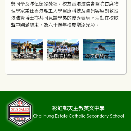
獎同學及隊伍頒發獎項，校友香港浸信會醫院首席物
理學家兼任香港理工大學醫療科技及資訊客座副教授
張浩賢博士亦共同見證學弟的優秀表現。活動在校歌
聲中圓滿結束，為六十週年校慶增添光彩。
家教會主席梁
張明德校監與
彩天健兒在泳
嘉敏女士頒發
何家欣校長偕
道上奮力拼
小學接力邀請
藍社成員歡慶
搏、力爭上游
賽冠軍予大角
雙冠殊榮
嘴天主教小學
彩虹邨天主教英文中學
Choi Hung Estate Catholic Secondary School