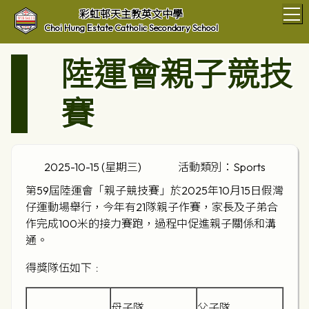
T
彩虹邨天主教英文中學
Choi Hung Estate Catholic Secondary School
陸運會親子競技
賽
2025-10-15 (星期三)
活動類別：Sports
第59屆陸運會「親子競技賽」於2025年10月15日假灣
仔運動場舉行，今年有21隊親子作賽，家長及子弟合
作完成100米的接力賽跑，過程中促進親子關係和溝
通。
得獎隊伍如下﹕
母子隊
父子隊