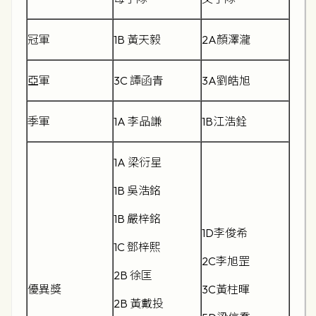
冠軍
1B 黃天毅
2A顏澤瀧
亞軍
3C 譚函青
3A劉皓旭
季軍
1A 李品謙
1B江浩銓
1A 梁衍星
1B 吳浩銘
1B 嚴梓銘
1D李俊希
1C 鄧梓熙
2C李旭罡
2B 徐匡
優異獎
3C黃柱暉
2B 黃戴投