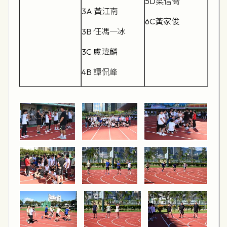
5D梁信喬
3A 黃江南
6C黃家俊
3B 任馮一冰
3C 盧瑋麟
4B 譚侃峰