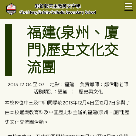
T
彩虹邨天主教英文中學
Choi Hung Estate Catholic Secondary School
福建(泉州、廈
門)歷史文化交
流團
2013-12-04 至 07
地點：福建
負責導師：鄒偉聰老師
活動類別：通識
¦
歷史與文化
本校19位中三及中四同學於2013年12月4日至12月7日參與了
由本校通識教育科及中國歷史科主辦的福建(泉州、廈門)歷
史文化交流團活動。