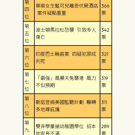
第
華裔女生藍可兒離奇伏屍酒店
366
四
案件疑點重重
票
位
第
波士頓馬拉松恐襲 引致多人
342
五
傷亡
票
位
第
印度巴士輪姦案 四疑犯罪成
321
六
判死
票
位
第
「最強」風暴天兔襲港 風力
319
七
不似預期
票
位
第
斯諾登揭美國監聽計劃 輾轉
311
八
多地尋庇護
票
位
第
雙非學童搶幼稚園學位 招本
289
九
地家長不滿
票