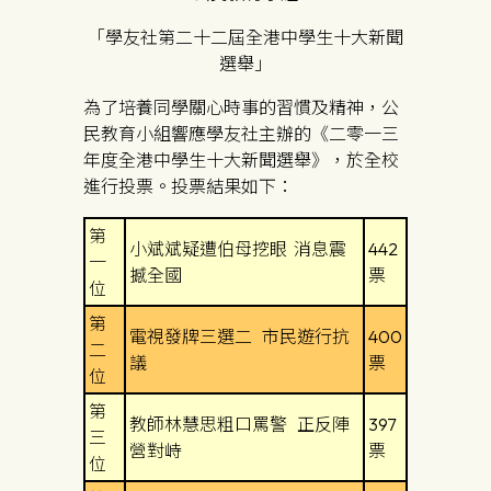
「學友社第二十二屆全港中學生十大新聞
選舉」
為了培養同學關心時事的習慣及精神，公
民教育小組響應學友社主辦的《二零一三
年度全港中學生十大新聞選舉》，於全校
進行投票。投票結果如下：
第
小斌斌疑遭伯母挖眼 消息震
442
一
撼全國
票
位
第
電視發牌三選二 市民遊行抗
400
二
議
票
位
第
教師林慧思粗口罵警 正反陣
397
三
營對峙
票
位