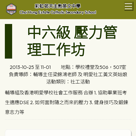
T
彩虹邨天主教英文中學
Choi Hung Estate Catholic Secondary School
中六級 壓力管
理工作坊
2013-10-25 至 11-01
地點：學校禮堂及506，507室
負責導師：輔導主任梁錦鴻老師 及 明愛社工黃文英姑娘
活動類別：社工活動
輔導組及香港明愛學校社會工作服務 合辦 1. 協助畢業班考
生適應DSE 2. 如何面對隨之而來的壓力 3. 健身技巧及鍛鍊
意志力等