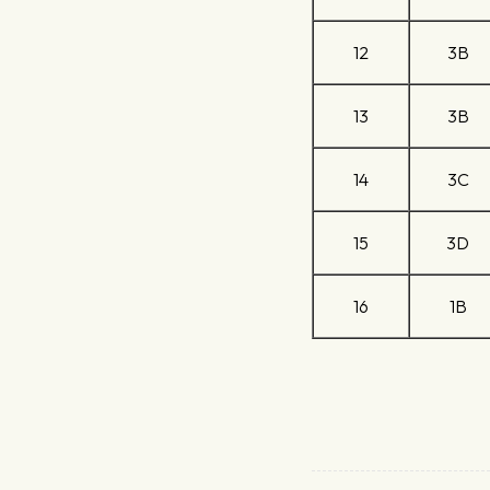
12
3B
13
3B
14
3C
15
3D
16
1B