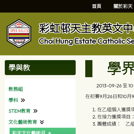
首頁
關於彩天
彩虹邨天主教英文中
Choi Hung Estate Catholic S
學
學與教
2013-09-26 至 10
教務組
在初賽9月26日和10
學科
在乙組個人獲獎項
STEM教育
中國語文科
在接力獲獎項目：
文化藝術教育
普通話科
資訊科技組
團體成績： 乙組
彩天文化藝術月
英國語文科