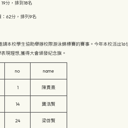
19分，排到18名
：62分，排列9名
本校學生協助舉辦校際游泳錦標賽的賽事。今年本校派出16位初中學
學表現理想,獲得大會頒發紀念旗。
no
name
1
陳貫熹
14
龔浩賢
24
梁啓賢