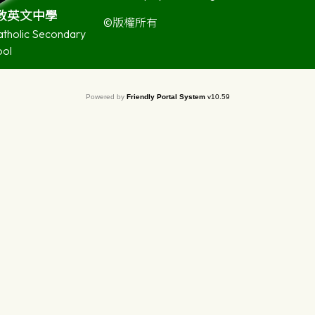
教英文中學
©版權所有
atholic Secondary
ool
Powered by
Friendly Portal System
v
10.59