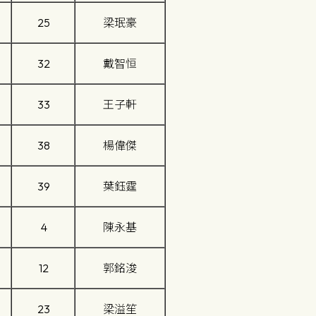
25
梁珉豪
32
戴智恒
33
王子軒
38
楊偉傑
39
葉鈺霆
4
陳永基
12
郭銘浚
23
梁溢笙