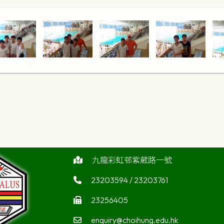
九龍彩虹邨紫葳路一號
23203594 / 23203761
23256405
enquiry@choihung.edu.hk