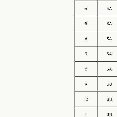
中國歷史科
4
3A
歷史科
5
3A
旅遊與款待科
地理科
6
3A
宗教教育科
7
3A
視覺藝術科
音樂科
8
3A
體育科
9
3B
10
3B
11
3B