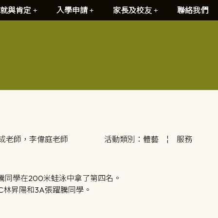
就與肯定
入學申請
家長及校友
聯絡我們
成老師，李偉庭老師
活動類別：體藝
¦
服務
騰同學在200米蛙泳中拿了第四名。
C林昇陽和3A張躍騰同學。