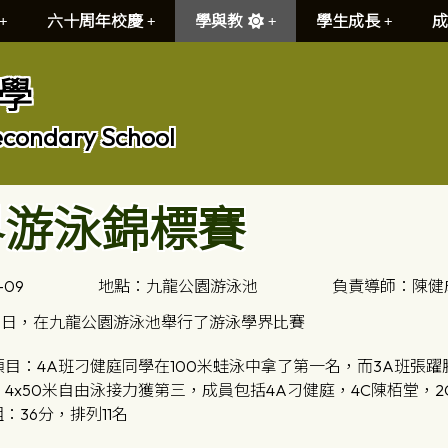
六十周年校慶
學與教
學生成長
成
學
econdary School
界游泳錦標賽
-09
地點：九龍公園游泳池
負責導師：陳健
月9日，在九龍公園游泳池舉行了游泳學界比賽
目：4A班刁健庭同學在100米蛙泳中拿了第一名，而3A班張躍
4x50米自由泳接力獲第三，成員包括4A刁健庭，4C陳栢堂，2
：36分，排列11名