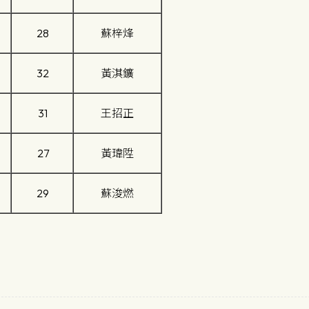
28
蘇梓烽
32
黃淇鑛
31
王招正
27
黃瑋陞
29
蘇浚燃