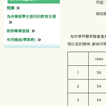
丙組：
閱讀
數學科
總成績
為非華語學生提供的教育支援
公民、經濟與社會科
圖書館
生活與社會
教師專業發展
為非華語學生提供的教育支
公民與社會發展科
每年學界體育聯會會邀請
援學校支援摘要 (Non-
有用連結(學與教)
教師專業發展組
Chinese Speaking School
科學科
務社區的精神, 最後同
Support Summary)
香港考試及評核局
生物科
香港教育城 (HKedCity)
class
化學科
網上試題學習平台
物理科
(HKedCity)
1
3A
綜合科學
Wisers 慧科
2
3A
資訊及通訊科技
企業、會計及財務概論科
3
3A
健康管理與社會關懷科