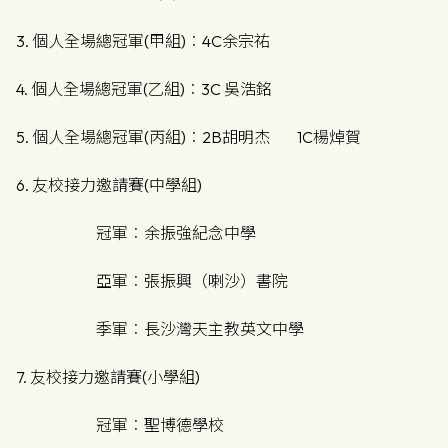
3. 個人全場總冠軍(甲組)︰4C余宗祐
4. 個人全場總冠軍(乙組)︰3C 吳浩銘
5. 個人全場總冠軍(丙組)︰2B胡明杰 1C楊焯賀
6. 友校接力邀請賽(中學組)
冠軍︰余振強紀念中學
亞軍︰張振興（喇沙）書院
季軍︰長沙灣天主教英文中學
7. 友校接力邀請賽(小學組)
冠軍︰聖博德學校