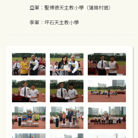
亞軍︰聖博德天主教小學（蒲崗村道）
季軍︰坪石天主教小學