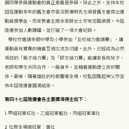
調同學參與運動會的真正意義是參與。除此之外，支持本校
田徑運動多年的舊生會亦委派鄧偉明先生頒發舊生會傑出運
動員獎學金，而家教會主席余翠屏女士亦有蒞臨頒獎。今屆
陸運參加人數踴躍，並打破了一項大會紀錄。
學校亦邀請多間中學及小學參加「友校接力邀請賽」，讓
運動員有寶貴的機會互相交流及切磋。此外，已經成為必然
項目的「親子接力賽」及「師生接力賽」能讓家長和兒子、
老師和學生共同合作、一展身手，並藉著運動建立良好關
係。最後，隨著雄壯的校歌響徹全場，校監田雅起神父亦宣
佈本屆陸運會圓滿結束。
第四十七屆陸運會各主要獎項得主如下︰
1. 甲組冠軍紅社，乙組冠軍藍社，丙組冠軍黃社
2 社際全場總冠軍︰黃社