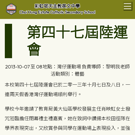
T
彩虹邨天主教英文中學
Choi Hung Estate Catholic Secondary School
第四十七屆陸運
會
2013-10-07 至 08
地點：灣仔運動場
負責導師：黎明我老師
活動類別：體藝
本校第四十七屆陸運會已於二零一三年十月七日及八日，一
連兩天假香港灣仔運動場順利舉行。
學校今年邀請了教育局黃大仙區學校發展主任肖映虹女士撥
冗蒞臨擔任閉幕禮主禮嘉賓，她在致詞中讚揚本校田徑隊在
學界表現突出，又欣賞參與同學在運動場上表現投入，並強