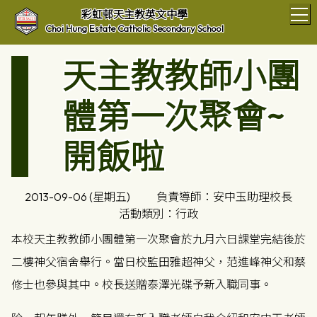
T
彩虹邨天主教英文中學
Choi Hung Estate Catholic Secondary School
天主教教師小團
體第一次聚會~
開飯啦
2013-09-06 (星期五)
負責導師：安中玉助理校長
活動類別：行政
本校天主教教師小團體第一次聚會於九月六日課堂完結後於
二樓神父宿舍舉行。當日校監田雅超神父，范進峰神父和蔡
修士也參與其中。校長送贈泰澤光碟予新入職同事。