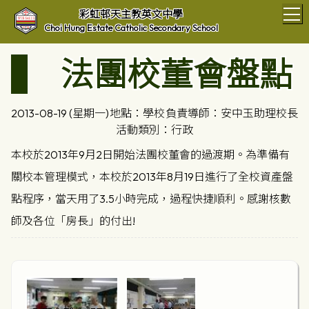
T
彩虹邨天主教英文中學
Choi Hung Estate Catholic Secondary School
法團校董會盤點
2013-08-19 (星期一)
地點：學校
負責導師：安中玉助理校長
活動類別：行政
本校於2013年9月2日開始法團校董會的過渡期。為準備有
關校本管理模式，本校於2013年8月19日進行了全校資產盤
點程序，當天用了3.5小時完成，過程快捷順利。感謝核數
師及各位「房長」的付出!