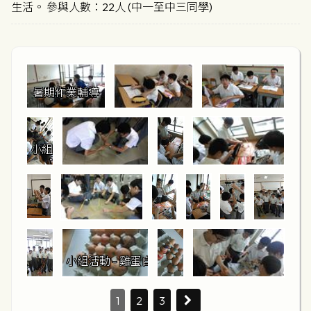
生活。 參與人數：22人 (中一至中三同學)
暑期作業輔導
小組活動 - 飲管高樓
小組活動 - 雞蛋自畫像
1
2
3