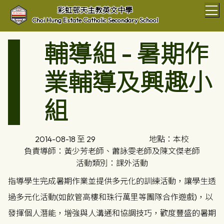
T
彩虹邨天主教英文中學
Choi Hung Estate Catholic Secondary School
輔導組 - 暑期作
業輔導及興趣小
組
2014-08-18 至 29
地點：本校
負責導師：黃少芳老師、蕭詠雯老師及陳文傑老師
活動類別：課外活動
指導學生完成暑期作業並提供多元化的訓練活動，讓學生透
過多元化活動(如飲管高樓和珠行萬里等團隊合作遊戲)，以
發揮個人潛能，增強與人溝通和協調技巧，歡度豐盛的暑期