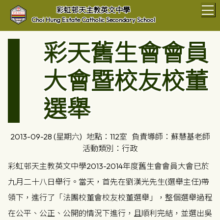
T
彩虹邨天主教英文中學
Choi Hung Estate Catholic Secondary School
彩天舊生會會員
大會暨校友校董
選舉
2013-09-28 (星期六)
地點：112室
負責導師：蘇慧基老師
活動類別：行政
彩虹邨天主教英文中學2013-2014年度舊生會會員大會已於
九月二十八日舉行。當天，首先在劉漢光先生(選舉主任)帶
領下，進行了「法團校董會校友校董選舉」，整個選舉過程
在公平、公正、公開的情況下進行，且順利完結，並選出吳