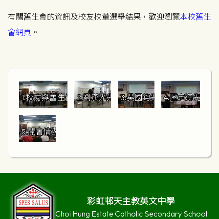
有關舊生會的資訊及校友校董選舉結果，歡迎瀏覽
本校舊生
會網頁
。
1.校方與舊生會幹事合照
2.劉漢光先生進行校董選舉點票
3.吳國鈞先生作會務報告
4.區定漢先生
5.開會情況
彩虹邨天主教英文中學
Choi Hung Estate Catholic Secondary School