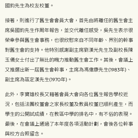
國鈞先生為校友校董。
接著，則進行了舊生會會員大會，首先由將離任的舊生會主
席吳國鈞先生作周年報告，並交代離任感受，吳先生表示很
榮幸參與舊生會事務，也很欣慰來自不同年齡、界別的幹事
對舊生會的支持。他特別感謝副主席劉漢光先生及副校長陳
玉儀女士付出了無比的魄力推動舊生會工作。其後，會議上
又推選出新一屆舊生會幹事，主席為馮偉康先生(1983年)、
副主席為區定漢先生(1970年)。
此外，李寶雄校長又藉著會員大會向各位舊生報告學校近
況，包括法團校董會之家長校董及教員校董已順利產生，而
學生的公開試成績，在教區中學的排名中，有不俗的表現。
最後，在會議上通過了本年度各項活動計劃，會後各位幹事
與校方合照留念。