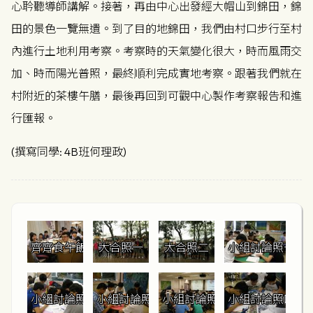
心耹聽導師講解。接著，再由中心出發經大帽山到錦田，錦
田的景色一覽無遺。到了目的地錦田，我們由村口步行至村
內進行土地利用考察。考察時的天氣變化很大，時而風雨交
加、時而陽光普照，最終順利完成實地考察。跟著我們就在
村附近的茶樓午膳，最後再回到可觀中心製作考察報告和進
行匯報。
(撰寫同學: 4B班何理政)
齊齊食午飯
大合照一
大合照二
小組討論照一
小組討論照二
小組討論照三
小組討論照五
小組討論照四