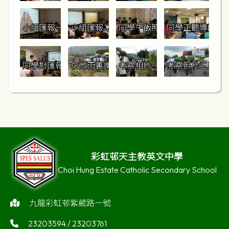
小組匯報一
小組匯報二
同學午飯照
同學正聽導師講
同學對匯報同學正在發問
在微雨裏進行土地利用考察
考察相片一
考察照片二
彩虹邨天主教英文中學
Choi Hung Estate Catholic Secondary School
九龍彩虹邨紫葳路一號
23203594 / 23203761