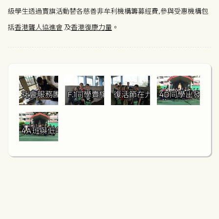
級學生透過賣旗活動替各慈善非牟利機構籌募經費,參與受惠機構包
括
香港聾人協進會
及
香港復康力量
。
社會服務團幹事協助派發賣旗物資
F.1同學賣旗樂融融
復活節在九龍灣賣旗
4D同學出發前大
4A班與低年級同學合作賣旗