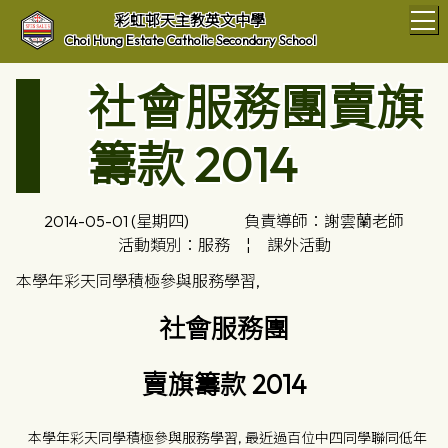
T
彩虹邨天主教英文中學
Choi Hung Estate Catholic Secondary School
社會服務團賣旗
籌款 2014
2014-05-01 (星期四)
負責導師：謝雲蘭老師
活動類別：服務
¦
課外活動
本學年彩天同學積極參與服務學習,
社會服務團
賣旗籌款
2014
本學年彩天同學積極參與服務學習, 最近過百位中四同學聯同低年