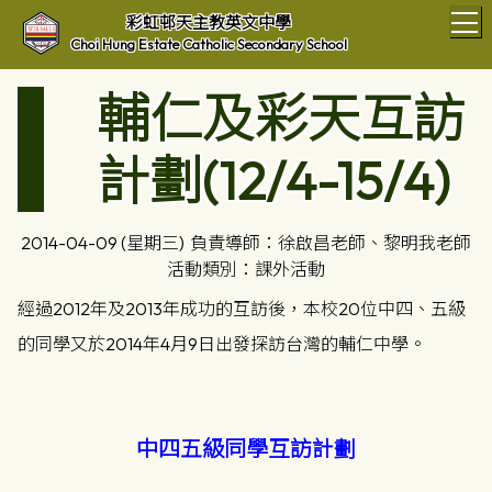
T
彩虹邨天主教英文中學
Choi Hung Estate Catholic Secondary School
輔仁及彩天互訪
計劃(12/4-15/4)
2014-04-09 (星期三)
負責導師：徐啟昌老師、黎明我老師
活動類別：課外活動
經過2012年及2013年成功的互訪後，本校20位中四、五級
的同學又於2014年4月9日出發探訪台灣的輔仁中學。
中四五級同學互訪計劃