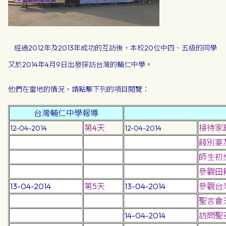
經過2012年及2013年成功的互訪後，本校20位中四、五級的同學
又於2014年4月9日出
發探訪台灣的輔仁中學。
他們在當地的情況，請點擊下列的項目閱覽：
台灣輔仁中學報導
第4天
接待家
12-04-2014
12-04-2014
餞別宴
師生初
參觀田
13-04-2014
第5天
13-04-2014
參觀台灣
聖言會
14-04-2014
訪問聖