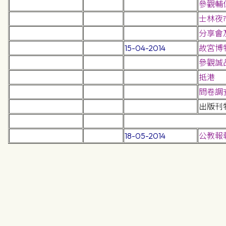
參觀輔
士林夜
分享會
15-04-2014
故宮博
參觀誠
抵港
問卷調
出版刊
18-05-2014
公教報