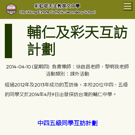
T
彩虹邨天主教英文中學
Choi Hung Estate Catholic Secondary School
輔仁及彩天互訪
計劃
2014-04-10 (星期四)
負責導師：徐啟昌老師、黎明我老師
活動類別：課外活動
經過2012年及2013年成功的互訪後，本校20位中四、五級
的同學又於2014年4月9日出發探訪台灣的輔仁中學。
中四五級同學互訪計劃