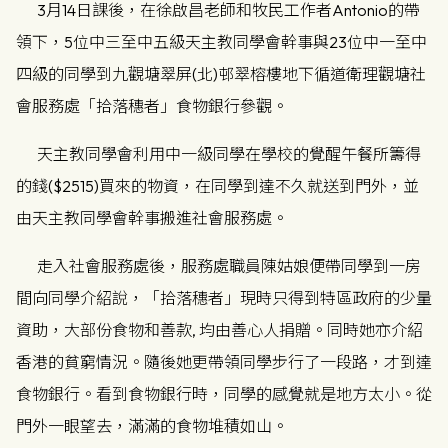
3月14日課後，在徐啟昌老師和牧民工作者Antonio的帶
領下，5位中三至中五級天主教同學會幹事與23位中一至中
四級的同學到九觀塘翠屏(北)邨翠榕樓地下循道衛理觀塘社
會服務處「拾落穗者」食物銀行參觀。
天主教同學會利用中一級同學在學校的覺醒午餐所籌得
的錢($2515)買來的物資，在同學到達不久就送到門外，並
由天主教同學會幹事搬進社會服務處。
走入社會服務處後，服務處職員陳姑娘便帶同學到一房
間向同學介紹說，「拾落穗者」現時只得到特區政府的少量
資助，大部份食物和善款, 均由善心人捐贈。同時她亦介紹
香港的貧窮情況。隨後她更帶領同學步行了一段路，才到達
食物銀行。看到食物銀行時，同學的感覺就是地方太小。從
門外一眼望去，滿滿的食物堆積如山。