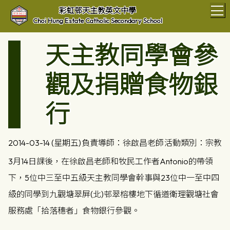
T
彩虹邨天主教英文中學
Choi Hung Estate Catholic Secondary School
天主教同學會參
觀及捐贈食物銀
行
2014-03-14 (星期五)
負責導師：徐啟昌老師
活動類別：宗教
3月14日課後，在徐啟昌老師和牧民工作者Antonio的帶領
下，5位中三至中五級天主教同學會幹事與23位中一至中四
級的同學到九觀塘翠屏(北)邨翠榕樓地下循道衛理觀塘社會
服務處「拾落穗者」食物銀行參觀。