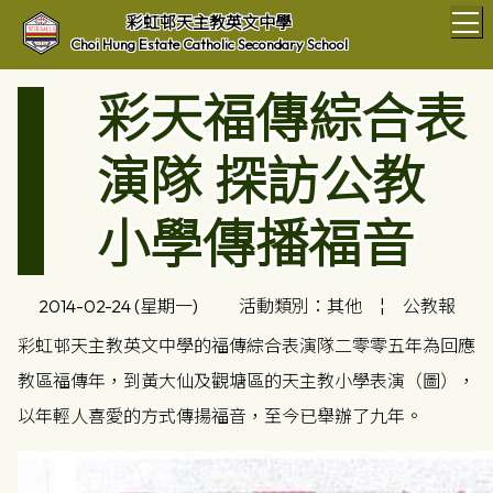
T
彩虹邨天主教英文中學
Choi Hung Estate Catholic Secondary School
彩天福傳綜合表
演隊 探訪公教
小學傳播福音
2014-02-24 (星期一)
活動類別：其他
¦
公教報
彩虹邨天主教英文中學的福傳綜合表演隊二零零五年為回應
教區福傳年，到黃大仙及觀塘區的天主教小學表演（圖），
以年輕人喜愛的方式傳揚福音，至今已舉辦了九年。