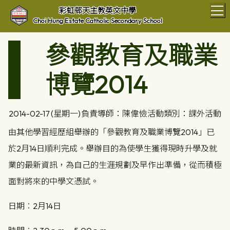
T
彩虹邨天主教英文中學
Choi Hung Estate Catholic Secondary School
參觀教育及職業
博覽2014
2014-02-17 (星期一)
負責導師：陳偉儉
活動類別：課外活動
由其他學習經歷組舉辦的「參觀教育及職業博覽2014」已
於2月14日順利完成。舉辦目的為使學生獲得現時升學及就
業的最新資訊，為自己的生涯規劃及早作出準備，從而積極
面對將來的中學文憑試。
日期︰2月14日