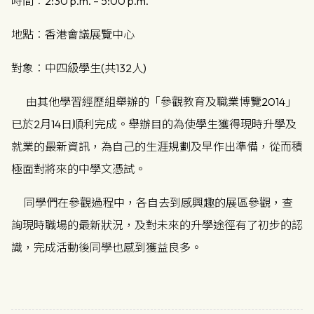
時間︰2:30 p.m. – 5:00 p.m.
地點︰香港會議展覽中心
對象︰中四級學生(共132人)
由其他學習經歷組舉辦的「參觀教育及職業博覽2014」
已於2月14日順利完成。舉辦目的為使學生獲得現時升學及
就業的最新資訊，為自己的生涯規劃及早作出準備，從而積
極面對將來的中學文憑試。
同學們在參觀過程中，各自去到感興趣的展區參觀，查
詢現時職場的最新狀況，及對未來的升學途徑有了初步的認
識，完成活動後同學也感到獲益良多。