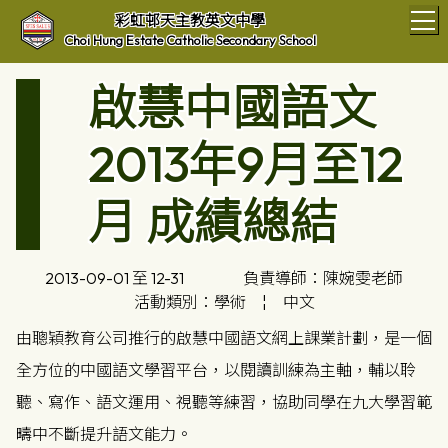
T
彩虹邨天主教英文中學
Choi Hung Estate Catholic Secondary School
啟慧中國語文
2013年9月至12
月 成績總結
2013-09-01 至 12-31
負責導師：陳婉雯老師
活動類別：學術
¦
中文
由聰穎教育公司推行的啟慧中國語文網上課業計劃，是一個
全方位的中國語文學習平台，以閱讀訓練為主軸，輔以聆
聽、寫作、語文運用、視聽等練習，協助同學在九大學習範
疇中不斷提升語文能力。