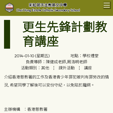
T
彩虹邨天主教英文中學
Choi Hung Estate Catholic Secondary School
更生先鋒計劃教
育講座
2014-01-10 (星期五)
地點：學校禮堂
負責導師：陳健成老師,周浩明老師
活動類別：其他
¦
課外活動
¦
講座
介紹香港懲教署的工作及香港青少年罪犯被判有罪勞改的情
況, 希望同學了解後可以安份守紀，以免陷於羅網。
主辦機構 ：香港懲教署