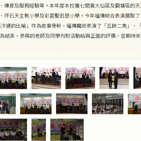
、傳意及服務經驗等。本年度本校獲七間黃大仙區及觀塘區的天
天主教小學及彩雲聖若瑟小學。今年福傳綜合表演選取了「When a Chi
音「塔冷通的比喻」作為故事骨幹，福傳魔術表演了「五餅二魚」
Lord」作為結束，參與的老師及同學均對活動給與正面的評價，並期待