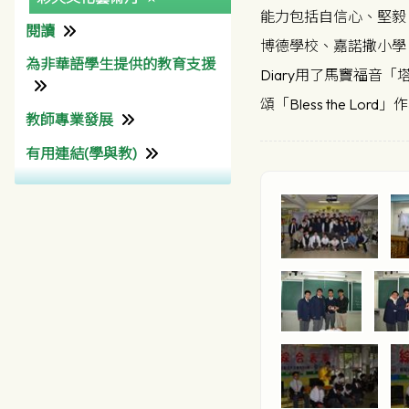
能力包括自信心、堅毅
閱讀
數學科
博德學校、嘉諾撒小學、坪石
為非華語學生提供的教育支援
公民、經濟與社會科
圖書館
Diary用了馬竇福
生活與社會
頌「Bless the 
教師專業發展
為非華語學生提供的教育支
公民與社會發展科
援學校支援摘要 (Non-
有用連結(學與教)
教師專業發展組
Chinese Speaking School
科學科
Support Summary)
香港考試及評核局
生物科
香港教育城 (HKedCity)
化學科
網上試題學習平台
物理科
(HKedCity)
綜合科學
Wisers 慧科
資訊及通訊科技
企業、會計及財務概論科
健康管理與社會關懷科