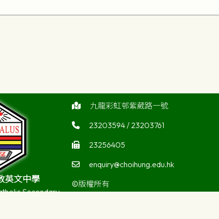
九龍彩虹邨紫葳路一號
23203594 / 23203761
23256405
enquiry@choihung.edu.hk
教英文中學
©版權所有
atholic Secondary
ool