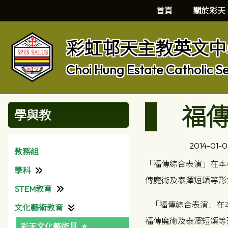
首頁
關於彩天
彩虹邨天主教英文中
Choi Hung Estate Catholic S
福
學與教
2014-01-
教務組
「福傳綜合表演」在本
學科
傳魔術及泰澤短頌等形
STEM教育
中國語文科
「福傳綜合表演」在本
文化藝術教育
普通話科
資訊科技組
福傳魔術及泰澤短頌等
彩天文化藝術月
英國語文科