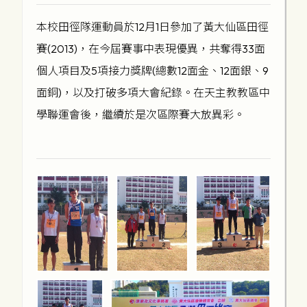
本校田徑隊運動員於12月1日參加了黃大仙區田徑
賽(2013)，在今屆賽事中表現優異，共奪得33面
個人項目及5項接力獎牌(總數12面金、12面銀、9
面銅)，以及打破多項大會紀錄。在天主教教區中
學聯運會後，繼續於是次區際賽大放異彩。