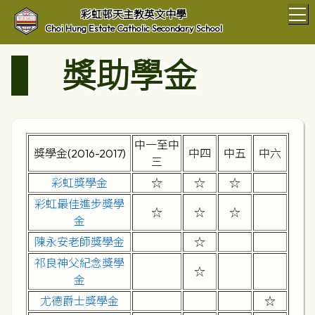
T
彩虹邨天主教英文中學
Choi Hung Estate Catholic Secondary School
獎助學金
中一至中
獎學金(2016-2017)
中四
中五
中六
三
彩虹獎學金
☆
☆
☆
彩虹
最佳進步獎
學
☆
☆
☆
金
陳永安老師獎學金
☆
祁良神父紀念獎學
☆
金
尤德爵士獎學金
☆