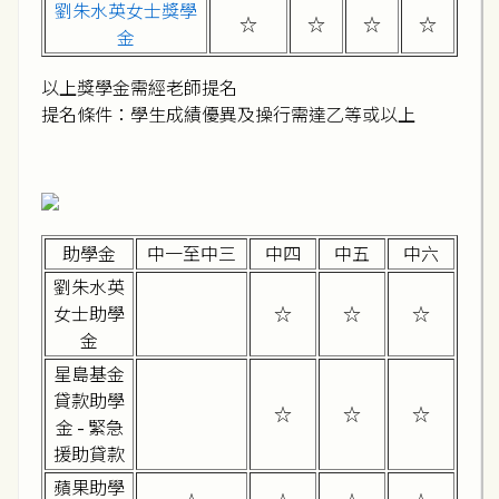
劉朱水英女士獎學
☆
☆
☆
☆
金
以上獎學金需經老師提名
提名條件：學生成績優異及操行需達乙等或以上
助學金
中一至中三
中四
中五
中六
劉朱水英
女士助學
☆
☆
☆
金
星島基金
貸款助學
☆
☆
☆
金 - 緊急
援助貸款
蘋果助學