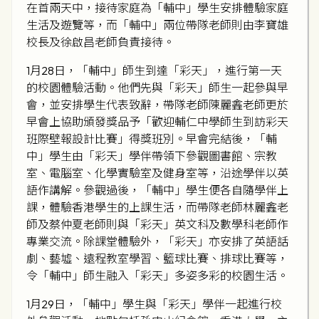
在首兩天中，接待家庭為「輔中」學生安排體驗家庭
生活及遊覽等，而「輔中」兩位帶隊老師則由李寶雄
校長及徐啟昌老師負責接待。
1月28日，「輔中」師生到達「彩天」，進行第一天
的校園體驗活動。他們先與「彩天」師生一起參與早
會，並安排學生代表致辭，帶隊老師陳麗錱老師更於
早會上協助頒發獎品予「歡迎輔仁中學師生到訪彩天
班際壁報設計比賽」得獎班別。早會完結後，「輔
中」學生由「彩天」學伴帶領下參觀圖書館、宗教
室、電腦室、化學實驗室及健身室等，沿途學伴以英
語作講解。參觀過後，「輔中」學生便各自隨學伴上
課，體驗香港學生的上課生活，而帶隊老師林麗錱老
師及蔡仲夏老師則與「彩天」英文科及數學科老師作
專業交流。除課堂體驗外，「彩天」亦安排了英語話
劇、藝墟、遠程教室學習、籃球比賽、排球比賽等，
令「輔中」師生融入「彩天」多姿多彩的校園生活。
1月29日，「輔中」學生與「彩天」學伴一起進行校