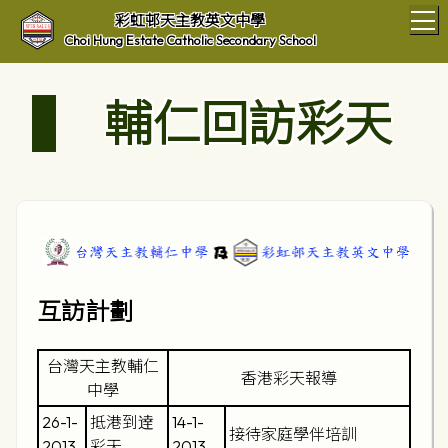
T
彩虹邨天主教英文中學
Choi Hung Estate Catholic Secondary School
輔仁回訪彩天
互訪計劃
台灣天主教輔仁
香港彩天報導
中學
26-1-
抵港到逹
14-1-
接待家庭學伴培訓
2013
彩天
2013