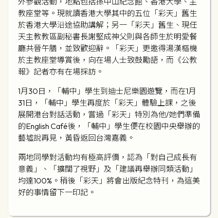
外參觀活動，地點包括孫中山紀念館、香港大學、主
教座堂等。現就讀香港大學其中的五位「彩天」舊生
於香港大學沿途協助講解；另一「彩天」舊生、現任
天主教教區副秘書長謝堅成神父則與各師生於明愛餐
廳共晉午膳，並致歡迎辭。「彩天」更邀得湯漢樞機
於主教座堂導賞後，向在場人士致鼓勵語，而《公教
報》記者亦有在場採訪。
1月30日，「輔中」學生到迪士尼樂園遊覽，而在1月
31日，「輔中」學生再度於「彩天」體驗上課，之後
展開港台對話活動，嘗過「彩天」特別為他/她們準備
的English Café後，「輔中」學生便在校園中央舉辦的
藝墟說再見，黃昏返回台灣嘉義。
兩地同學對活動均有極高評價，認為「對自己成長有
意義」、「擴闊了視野」及「建議再舉辦同類活動」
均達100%。稍後「彩天」將會出版紀念特刊，為這美
好的事情留下一印記。