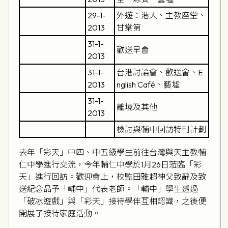
29-1-
外遊：港大、主教座堂、
2013
甘棠第
31-1-
歡送早會
2013
31-1-
台港討論會、歡送會、E
2013
nglish Café、藝墟
31-1-
離境及其他
2013
檢討與輔中回訪特刊計劃
去年「彩天」中四、中五級學生前往台灣與天主教輔
仁中學進行交流，今年輔仁中學於1月26日蒞臨「彩
天」進行回訪。歡迎會上，校監田雅超神父致辭及致
送紀念品予「輔中」代表老師。「輔中」學生透過
「破冰遊戲」與「彩天」接待學伴互相認識，之後便
開展了接待家庭活動。