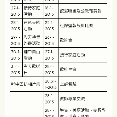
27-1-
接待家庭
18-1-
歡迎噴畫及公教報剪報
2013
活動
2013
28-1-
在彩天的
22-1-
班際壁報設計比賽
2013
活動
2013
29-1-
彩天特備
26-1-
歡迎會
2013
外遊活動
2013
30-1-
輔中自由
27-1-
接待家庭活動
2013
活動
2013
31-1-
彩天歡送
28-1-
歡迎早會
2013
日
2013
28,31-
輔中回訪相片集
上課體驗
1-2013
28-1-
教師專業交流
2013
28-1-
導賞、英語活動、遠程教
2013
室、球賽、藝墟