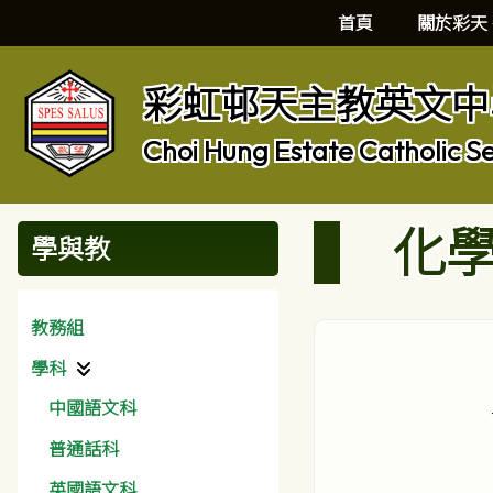
首頁
關於彩天
彩虹邨天主教英文中
Choi Hung Estate Catholic S
化
學與教
教務組
學科
中國語文科
普通話科
英國語文科