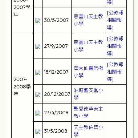
導]
2007學
[公教報
年
慈雲山天主教
30/5/2007
相關報
小學
導]
[公教報
慈雲山天主教
27/9/2007
相關報
小學
導]
[公教報
黃大仙嘉諾撤
18/12/2007
相關報
小學
2007-
導]
2008學
油塘聖安當小
年
20/12/2007
學
聖愛德華天主
23/4/2008
教小學
天主教佑華小
31/5/2008
學