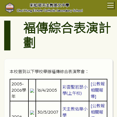
T
彩虹邨天主教英文中學
Choi Hung Estate Catholic Secondary School
褔傳綜合表演計
劃
本校曾到以下學校舉辦福傳綜合表演聚會：
2005-
[公教報
彩雲聖若瑟小
2006學
16/4/2005
相關報
學(上午校)
年
導]
[公教報
天主教佑華小
30/5/2007
相關報
學
2006-