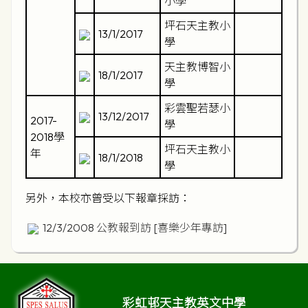
小學
坪石天主教小
13/1/2017
學
天主教博智小
18/1/2017
學
彩雲聖若瑟小
13/12/2017
2017-
學
2018學
坪石天主教小
年
18/1/2018
學
另外，本校亦曾受以下報章採訪：
12/3/2008 公教報到訪
[喜樂少年專訪]
彩虹邨天主教英文中學